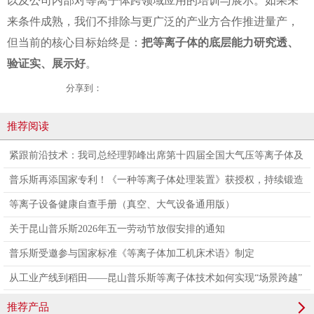
以及公司内部对等离子体跨领域应用的培训与展示。如果未
来条件成熟，我们不排除与更广泛的产业方合作推进量产，
但当前的核心目标始终是：
把等离子体的底层能力研究透、
验证实、展示好
。
分享到：
推荐阅读
紧跟前沿技术：我司总经理郭峰出席第十四届全国大气压等离子体及
其应用技术研讨会
普乐斯再添国家专利！《一种等离子体处理装置》获授权，持续锻造
核心技术护城河
等离子设备健康自查手册（真空、大气设备通用版）
关于昆山普乐斯2026年五一劳动节放假安排的通知
普乐斯受邀参与国家标准《等离子体加工机床术语》制定
从工业产线到稻田——昆山普乐斯等离子体技术如何实现“场景跨越”
推荐产品