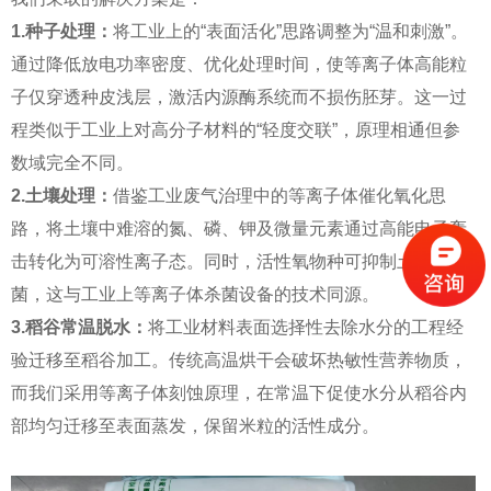
1.种子处理：
将工业上的“表面活化”思路调整为“温和刺激”。
通过降低放电功率密度、优化处理时间，使等离子体高能粒
子仅穿透种皮浅层，激活内源酶系统而不损伤胚芽。这一过
程类似于工业上对高分子材料的“轻度交联”，原理相通但参
数域完全不同。
2.土壤处理：
借鉴工业废气治理中的等离子体催化氧化思
路，将土壤中难溶的氮、磷、钾及微量元素通过高能电子轰
击转化为可溶性离子态。同时，活性氧物种可抑制土传病原
菌，这与工业上等离子体杀菌设备的技术同源。
3.稻谷常温脱水：
将工业材料表面选择性去除水分的工程经
验迁移至稻谷加工。传统高温烘干会破坏热敏性营养物质，
而我们采用等离子体刻蚀原理，在常温下促使水分从稻谷内
部均匀迁移至表面蒸发，保留米粒的活性成分。