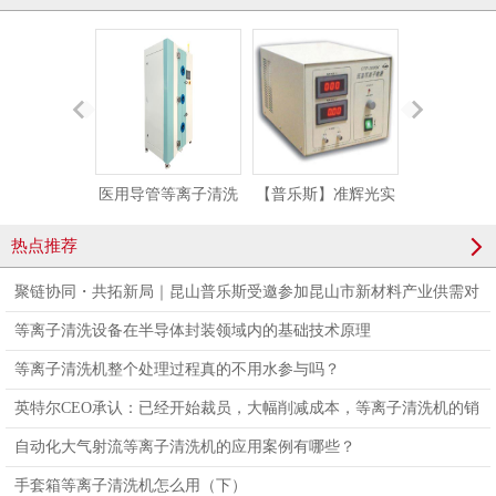
医用导管等离子清洗
【普乐斯】准辉光实
【普乐斯】
机 医用导管等离子刻
验大气等离子清洗机
型等离子清
热点推荐
蚀机
PLAUX-CTP-2000
PTS-2
聚链协同・共拓新局｜昆山普乐斯受邀参加昆山市新材料产业供需对
接会，亮相国际橡塑展
等离子清洗设备在半导体封装领域内的基础技术原理
等离子清洗机整个处理过程真的不用水参与吗？
英特尔CEO承认：已经开始裁员，大幅削减成本，等离子清洗机的销
量会大降吗？
自动化大气射流等离子清洗机的应用案例有哪些？
手套箱等离子清洗机怎么用（下）