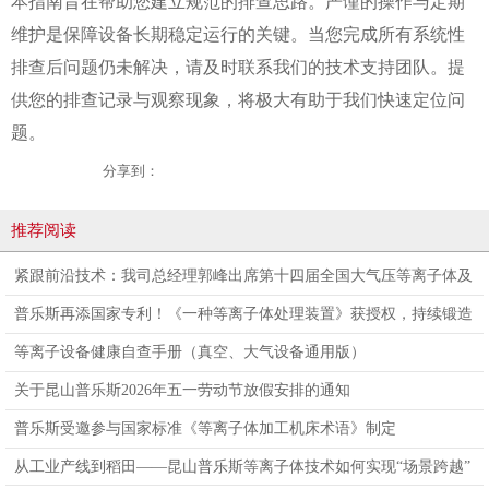
本指南旨在帮助您建立规范的排查思路。严谨的操作与定期
维护是保障设备长期稳定运行的关键。当您完成所有系统性
排查后问题仍未解决，请及时联系我们的技术支持团队。提
供您的排查记录与观察现象，将极大有助于我们快速定位问
题。
分享到：
推荐阅读
紧跟前沿技术：我司总经理郭峰出席第十四届全国大气压等离子体及
其应用技术研讨会
普乐斯再添国家专利！《一种等离子体处理装置》获授权，持续锻造
核心技术护城河
等离子设备健康自查手册（真空、大气设备通用版）
关于昆山普乐斯2026年五一劳动节放假安排的通知
普乐斯受邀参与国家标准《等离子体加工机床术语》制定
从工业产线到稻田——昆山普乐斯等离子体技术如何实现“场景跨越”