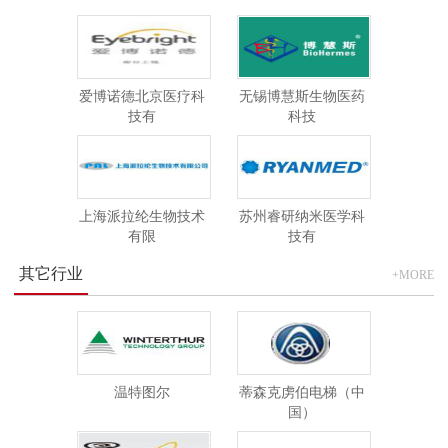
爱博诺德北京医疗科
无锡博慧斯生物医药
技有
科技
上海派拉纶生物技术
苏州睿研纳米医学科
有限
技有
其它行业
+MORE
温特图尔
蒂森克虏伯电梯（中
国）