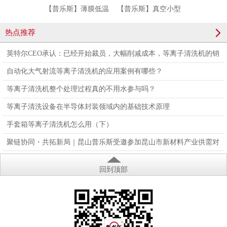
【普乐斯】薄膜低温
【普乐斯】真空小型
【普乐斯】
等离子表面处理机设
等离子清洗机仪器
型等离子清
热点推荐
备-AP-800-AJR
PM/R-T5LN01-A
PTS-2
英特尔CEO承认：已经开始裁员，大幅削减成本，等离子清洗机的销
量会大降吗？
自动化大气射流等离子清洗机的应用案例有哪些？
等离子清洗机整个处理过程真的不用水参与吗？
等离子清洗设备在半导体封装领域内的基础技术原理
手套箱等离子清洗机怎么用（下）
聚链协同・共拓新局｜昆山普乐斯受邀参加昆山市新材料产业供需对
接会，亮相国际橡塑展
回到顶部