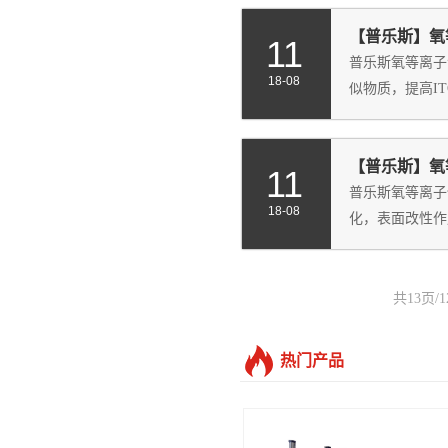
【普乐斯】氧等
11
普乐斯氧等离子清
18-08
似物质，提高ITO
【普乐斯】氧等
11
普乐斯氧等离子
18-08
化，表面改性作用
共13页/1
热门产品