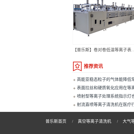
【普乐斯】卷对卷低温等
推荐资讯
高能亚稳态粒子的气体能降低常
吗？
表面拉丝和硬质氧化应用在等
喷射型等离子处理系统指示灯
射流直喷等离子清洗机在医疗
普乐斯首页
真空等离子清洗机
大气
/
/