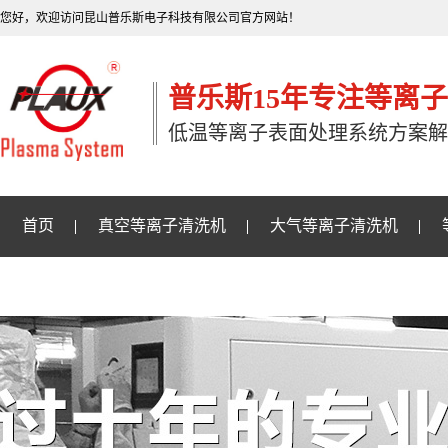
您好，欢迎访问昆山普乐斯电子科技有限公司官方网站！
普乐斯15年专注等离
低温等离子表面处理系统方案解
首页
真空等离子清洗机
大气等离子清洗机
关于普乐斯