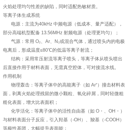
火焰处理均匀性差的缺陷，同时适配热敏材质。
等离子体生成系统
电源：主流为40kHz 中频电源（低成本、量产适配），
部分高端机型配备 13.56MHz 射频电源（处理更均匀）；
气源：常用 O₂、Ar、N₂或混合气体，通过喷头内的电极
电离后，形成温度≤80℃的低温等离子射流；
结构：采用常压射流等离子喷头，等离子体从喷头喷出
后直接作用于材料表面，无需真空腔体，可对接流水线。
作用机制
物理轰击：等离子体中的高能离子（如 Ar⁺）撞击材料表
面，剥离火焰处理残留的微小颗粒、氧化碎屑，同时轻微粗
糙化表面，增大比表面积；
化学活化：等离子体中的活性自由基（如 O・、OH・）
与材料表面分子反应，引入羟基（-OH）、羧基（-COOH）
等极性基团，大幅提升表面能；