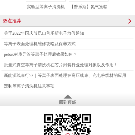
实验型等离子清洗机
【普乐斯】氮气宽幅
【普乐斯】
小型真空等离子处理
等离子处理设备 PG-
光去毛刺设备
热点推荐
设备PLAUX-PR-10L
110LNLN
450
关于2022年国庆节昆山普乐斯电子放假通知
等离子表面处理机维修攻略及保养方式
pebax材质导管等离子处理后效果如何？
批量式真空等离子清洗机在芯片封装行业处理对象以及作用！
新能源线束行业｜等离子表面处理在高压线束、充电桩线材的应用
定制等离子清洗机注意事项
回到顶部