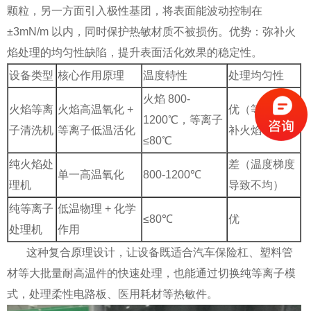
颗粒，另一方面引入极性基团，将表面能波动控制在
±3mN/m 以内，同时保护热敏材质不被损伤。优势：弥补火
焰处理的均匀性缺陷，提升表面活化效果的稳定性。
设备类型
核心作用原理
温度特性
处理均匀性
火焰 800-
火焰等离
火焰高温氧化 +
优（等离子弥
1200℃，等离子
子清洗机
等离子低温活化
补火焰不均）
≤80℃
纯火焰处
差（温度梯度
单一高温氧化
800-1200℃
理机
导致不均）
纯等离子
低温物理 + 化学
≤80℃
优
处理机
作用
这种复合原理设计，让设备既适合汽车保险杠、塑料管
材等大批量耐高温件的快速处理，也能通过切换纯等离子模
式，处理柔性电路板、医用耗材等热敏件。