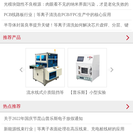
光模块隐性不良根源：肉眼看不见的纳米界面污染，才是老化失效的
真凶
PCB线路板行业｜等离子清洗在PCB/FPC生产中的核心应用
半导体封装良率提升关键！等离子清洗如何解决芯片虚焊、分层、键
合不良问题
推荐产品
流水线式介质阻挡等
【普乐斯】小型实验
【普乐斯】在
离子体清洗机
型等离子清洗机设备
UV面光源
热点推荐
PLAUX-AP-PM1000
PM-20LN
关于2022年国庆节昆山普乐斯电子放假通知
新能源线束行业｜等离子表面处理在高压线束、充电桩线材的应用