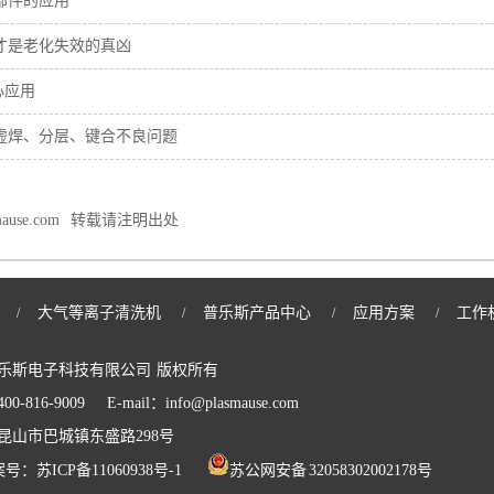
部件的应用
才是老化失效的真凶
心应用
虚焊、分层、键合不良问题
mause.com
转载请注明出处
大气等离子清洗机
普乐斯产品中心
应用方案
工作
/
/
/
/
乐斯电子科技有限公司
版权所有
0-816-9009
E-mail：info@plasmause.com
昆山市巴城镇东盛路298号
案号：
苏ICP备11060938号-1
苏公网安备 32058302002178号