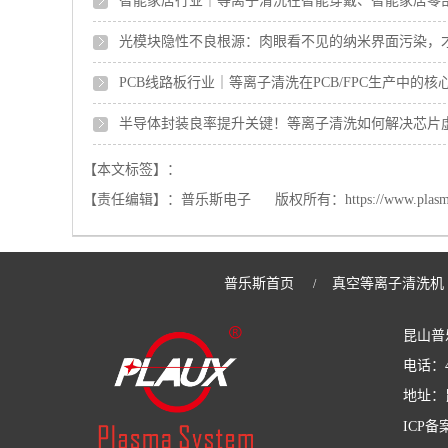
智能家居行业｜等离子清洗在智能穿戴、智能家居零
光模块隐性不良根源：肉眼看不见的纳米界面污染，
PCB线路板行业｜等离子清洗在PCB/FPC生产中的核
半导体封装良率提升关键！等离子清洗如何解决芯片
【本文标签】：
【责任编辑】：
普乐斯电子
版权所有：
https://www.plas
普乐斯首页
真空等离子清洗机
/
昆山普
电话：40
地址：
ICP备