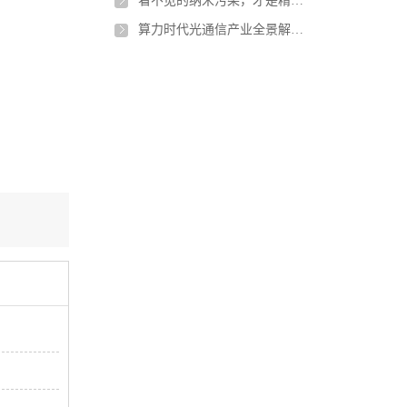
看不见的纳米污染，才是精密产品老化失效的真正元凶
算力时代光通信产业全景解读｜从光芯片到光模块，国产封装制造迎来升级窗口期