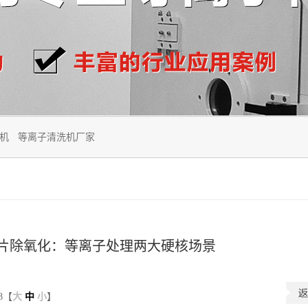
机
等离子清洗机厂家
片除氧化：等离子处理两大硬核场景
18【
大
中
小
】