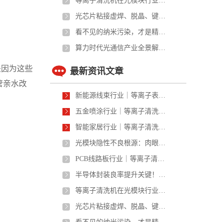
等离子清洗机在光模块行业的四大应用领域及工艺价值
光芯片粘接虚焊、脱晶、键合拉力不足？等离子预处理解决方案
看不见的纳米污染，才是精密产品老化失效的真正元凶
算力时代光通信产业全景解读｜从光芯片到光模块，国产封装制造迎来升级窗口期
是因为这些
最新资讯文章
管亲水改
新能源线束行业｜等离子表面处理在高压线束、充电桩线材的应用
五金喷涂行业｜等离子清洗解决五金掉漆、附着力差、喷涂不良问题
智能家居行业｜等离子清洗在智能穿戴、智能家居零部件的应用
光模块隐性不良根源：肉眼看不见的纳米界面污染，才是老化失效的真凶
PCB线路板行业｜等离子清洗在PCB/FPC生产中的核心应用
半导体封装良率提升关键！等离子清洗如何解决芯片虚焊、分层、键合不良问题
等离子清洗机在光模块行业的四大应用领域及工艺价值
光芯片粘接虚焊、脱晶、键合拉力不足？等离子预处理解决方案