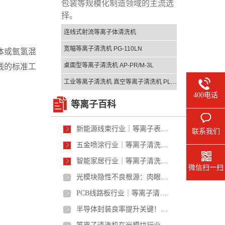
包装等规模化制造领域的主流选
择。
连线式射流等离子体清洗机
宽幅等离子清洗机 PG-110LN
体或氩氢混
桌面型等离子清洗机 AP-PR/M-3L
线的标准工
工业等离子清洗机 真空等离子清洗机 PLS-200L
400电话
等离子百科
新能源线束行业｜等离子表面处理在高压线束、充电桩线材的应用
联系我们
五金喷涂行业｜等离子清洗解决五金掉漆、附着力差、喷涂不良问题
智能家居行业｜等离子清洗在智能穿戴、智能家居零部件的应用
微信扫一扫
光模块隐性不良根源：肉眼看不见的纳米界面污染，才是老化失效的真凶
PCB线路板行业｜等离子清洗在PCB/FPC生产中的核心应用
半导体封装良率提升关键！等离子清洗如何解决芯片虚焊、分层、键合不良问题