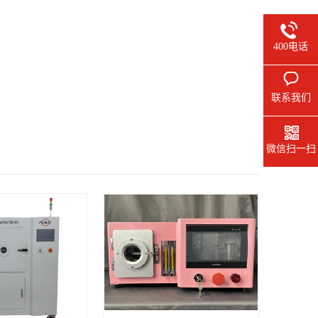
400电话
联系我们
金材料作为引线框架。普乐斯等离子清洗机已应用于铜引线框架人机污染
微信扫一扫