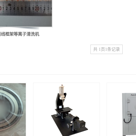
引线框架等离子清洗机
考虑，微电子封装领域目前主要采用导热性、导电性、加工性能良好的铜合
共
1
页
1
条记录