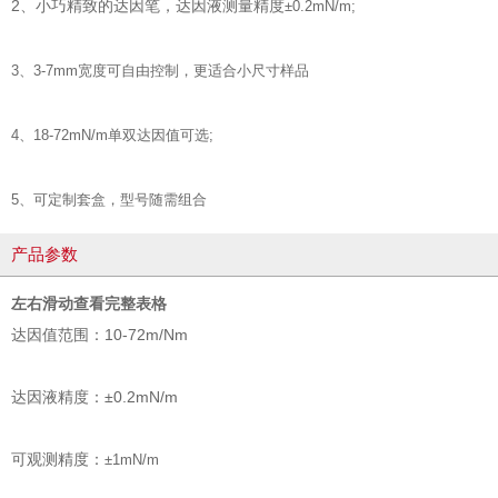
2、小巧精致的达因笔，达因液测量精度
±0.2mN/m;
3、3-7mm宽度可自由控制，更适合小尺寸样品
4、18-72mN/m单双达因值可选;
5、可定制套盒，型号随需组合
产品参数
左右滑动查看完整表格
达因值范围：10-72m/Nm
达因液精度：±0.2mN/m
可观测精度：
±1mN/m