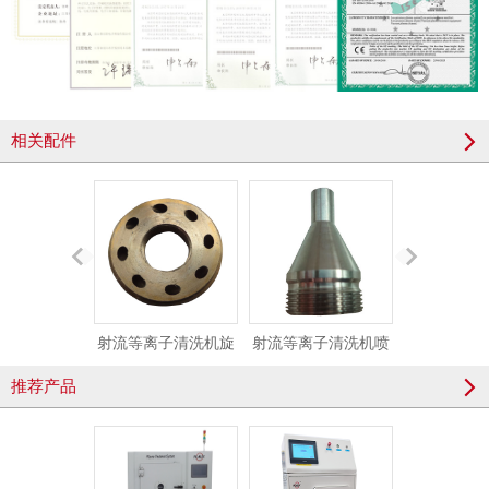
相关配件
射流等离子清洗机旋
射流等离子清洗机喷
KF接头（强
风轮
嘴
推荐产品