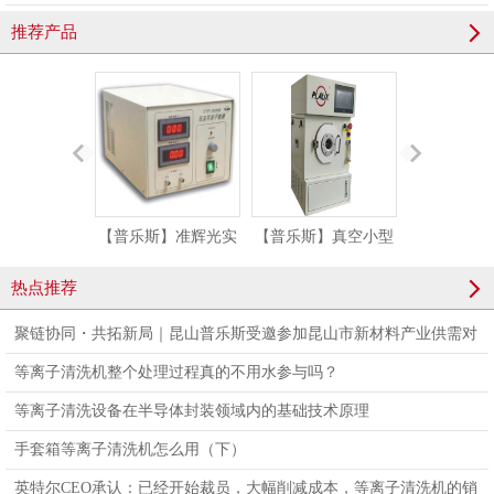
推荐产品
【普乐斯】准辉光实
【普乐斯】真空小型
医用导管等
验大气等离子清洗机
等离子清洗机仪器
机 医用导管
热点推荐
PLAUX-CTP-2000
PM/R-T5LN01-A
蚀机
聚链协同・共拓新局｜昆山普乐斯受邀参加昆山市新材料产业供需对
接会，亮相国际橡塑展
等离子清洗机整个处理过程真的不用水参与吗？
等离子清洗设备在半导体封装领域内的基础技术原理
手套箱等离子清洗机怎么用（下）
英特尔CEO承认：已经开始裁员，大幅削减成本，等离子清洗机的销