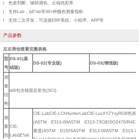
l 色差判断、辅助调色、云端色彩库
l 支持Lab，ΔE*ab等30+种颜色测量指标
l 支持二次开发，可连接ERP系统、小程序、APP等
产品参数
左右滑动查看完整表格
型
D
S
-01(基
D
S
-02(专业版)
D
S
-03(增强版)
号
础版)
测
量
d/8包含镜面反射光(SCI)
结
构
CIE-LabCIE-LChHunterLabCIE-LuvXYZYxyRGB色差
测
(ASTM E313-00ASTM E313-73CIEISO2470/R457AA
量
CIE-
黄度(ASTM D1925ASTM E313-00ASTM E313
指
LabΔE*ab