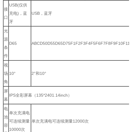
USB(仅供
接
充电)，蓝
USB，蓝牙
口
牙
光
源
D65
ABCD50D55D65D75F1F2F3F4F5F6F7F8F9F10F11
条
件
视
场
10°
2°和10°
角
屏
IPS全彩屏幕（135*2401.14inch）
幕
电
单次充满电
池
可连续测量
单次充满电可连续测量12000次
容
10000次