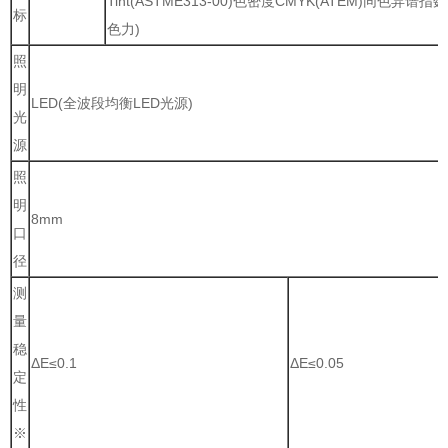
Tint(ASTME313-00)色密度CMYK(ATEM)同色异
标
色力)
照
明
LED(全波段均衡LED光源)
光
源
照
明
8mm
口
径
测
量
稳
ΔE≤0.1
ΔE≤0.05
定
性
※