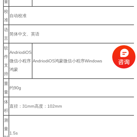
量
校
自动校准
准
语
简体中文、英语
言
软
AndriodiOS
件
微信小程序
AndriodiOS鸿蒙微信小程序Windows
支
鸿蒙
持
重
约90g
量
体
直径：31mm高度：102mm
积
测
量
1.5s