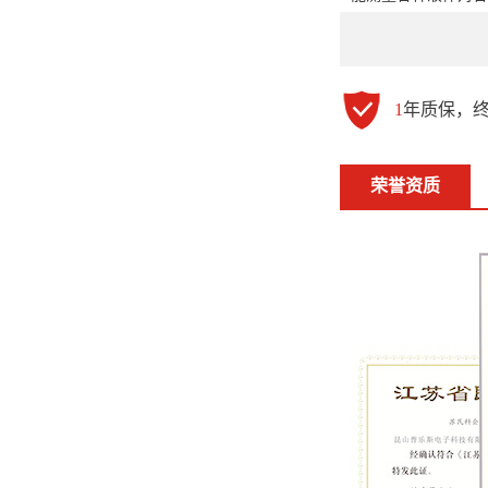
1
年质保，
荣誉资质