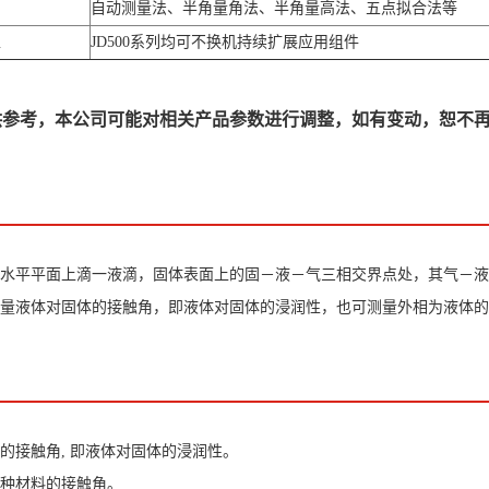
自动测量法、半角量角法、半角量高法、五点拟合法等
型
JD500系列均可不换机持续扩展应用组件
供参考，本公司可能对相关产品参数进行调整，如有变动，恕不
水平平面上滴一液滴，固体表面上的固－液－气三相交界点处，其气－液
量液体对固体的接触角，即液体对固体的浸润性，也可测量外相为液体的
的接触角, 即液体对固体的浸润性。
种材料的接触角。