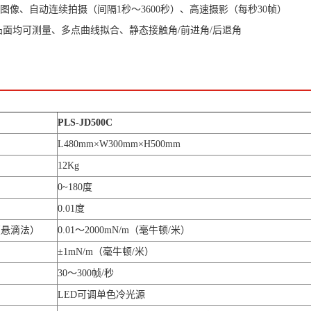
图像、自动连续拍摄（间隔1秒～3600秒）、高速摄影（每秒30帧）
凸面均可测量、多点曲线拟合、静态接触角/前进角/后退角
PLS-JD500C
L480mm×W300mm×H500mm
12Kg
0~180度
0.01度
（悬滴法）
0.01～2000mN/m（毫牛顿/米）
±1mN/m（毫牛顿/米）
30～300帧/秒
LED可调单色冷光源